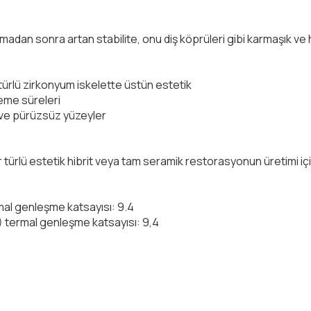
amadan sonra artan stabilite, onu diş köprüleri gibi karmaşık ve h
rlü zirkonyum iskelette üstün estetik
leme süreleri
te ve pürüzsüz yüzeyler
r türlü estetik hibrit veya tam seramik restorasyonun üretimi iç
mal genleşme katsayısı: 9.4
 termal genleşme katsayısı: 9,4