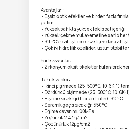
Avantajları:
• Eşsiz optik efektler ve birden fazla fırınl
getirir.
• Yüksek saflıkta yüksek feldispat içeriği
• Yüksek çekme mukavemetine sahip her tü
• 810°C'de ateşleme sıcaklığı ve kısa ateş
• Çok iyi hidrofilik özellikler, üstün stabili
Endikasyonlar:
• Zirkonyum oksit iskeletler kullanılarak he
Teknik veriler:
• İkinci pişirmede (25-500°C, 10-6K-1) ter
• Dördüncü pişirmede (25-500°C, 10-6K-1)
• Pişirme sıcaklığı (birinci dentin): 810°C
• Seramik geçiş sıcaklığı: 550°C
• Eğilme dayanımı: 90MPa
• Yoğunluk 2,43 g/cm2
• Çözünürlük 12μg/cm2