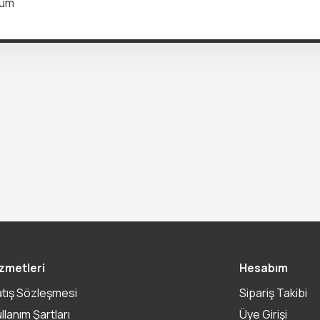
 μm
zmetleri
Hesabım
atış Sözleşmesi
Sipariş Takibi
ullanım Şartları
Üye Girişi