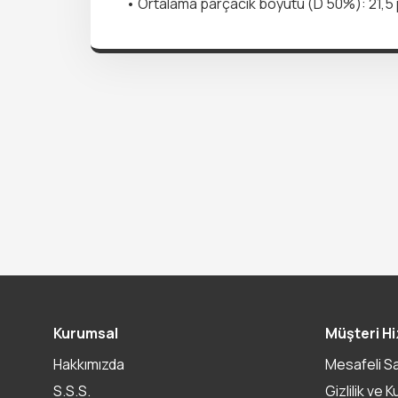
• Ortalama parçacık boyutu (D 50%): 21,5
Kurumsal
Müşteri Hi
Hakkımızda
Mesafeli S
S.S.S.
Gizlilik ve K