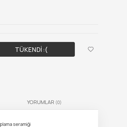
TÜKENDİ :(
YORUMLAR
(0)
kaplama seramiği