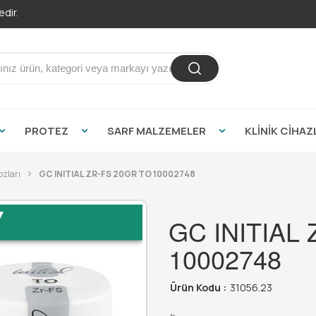
PROTEZ
SARF MALZEMELER
KLİNİK CİHAZ
ozları
GC INITIAL ZR-FS 20GR TO 10002748
GC INITIAL
10002748
Ürün Kodu :
31056.23