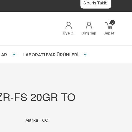
Sipariş Takibi
0
Üye Ol
Giriş Yap
Sepet
LAR
LABORATUVAR ÜRÜNLERİ
 ZR-FS 20GR TO
Marka :
GC