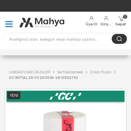
0
Üye Ol
Giriş Yap
Sepet
LABORATUVAR ÜRÜNLERİ
Sarf Malzemeler
Zirkon Tozları
GC INITIAL ZR-FS 20GR IN-48 10002792
YENI