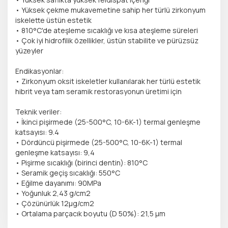
• Yüksek çekme mukavemetine sahip her türlü zirkonyum
iskelette üstün estetik
• 810°C'de ateşleme sıcaklığı ve kısa ateşleme süreleri
• Çok iyi hidrofilik özellikler, üstün stabilite ve pürüzsüz
yüzeyler
Endikasyonlar:
• Zirkonyum oksit iskeletler kullanılarak her türlü estetik
hibrit veya tam seramik restorasyonun üretimi için
Teknik veriler:
• İkinci pişirmede (25-500°C, 10-6K-1) termal genleşme
katsayısı: 9.4
• Dördüncü pişirmede (25-500°C, 10-6K-1) termal
genleşme katsayısı: 9,4
• Pişirme sıcaklığı (birinci dentin): 810°C
• Seramik geçiş sıcaklığı: 550°C
• Eğilme dayanımı: 90MPa
• Yoğunluk 2,43 g/cm2
• Çözünürlük 12μg/cm2
• Ortalama parçacık boyutu (D 50%): 21,5 μm