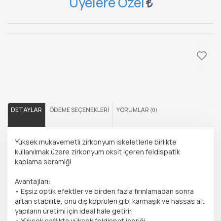
Üyelere Özel
DETAYLAR
ÖDEME SEÇENEKLERI
YORUMLAR
(0)
Yüksek mukavemetli zirkonyum iskeletlerle birlikte
kullanılmak üzere zirkonyum oksit içeren feldispatik
kaplama seramiği
Avantajları:
• Eşsiz optik efektler ve birden fazla fırınlamadan sonra
artan stabilite, onu diş köprüleri gibi karmaşık ve hassas alt
yapıların üretimi için ideal hale getirir.
• Yüksek saflıkta yüksek feldispat içeriği