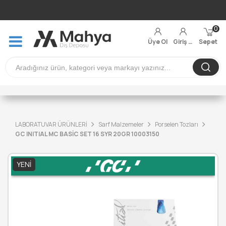
0
Üye Ol
Giriş Yap
Sepet
LABORATUVAR ÜRÜNLERİ
Sarf Malzemeler
Porselen Tozları
GC INITIAL MC BASİC SET 16 SYR 20GR 10003150
YENI