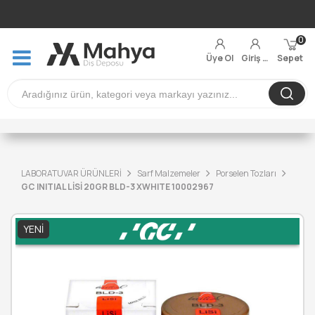
0
Üye Ol
Giriş Yap
Sepet
LABORATUVAR ÜRÜNLERİ
Sarf Malzemeler
Porselen Tozları
GC INITIAL LİSİ 20GR BLD-3 XWHITE 10002967
YENI