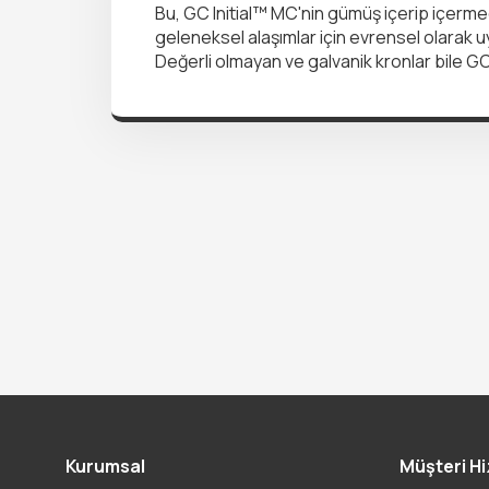
Bu, GC Initial™ MC'nin gümüş içerip içermedi
geleneksel alaşımlar için evrensel olarak uy
Değerli olmayan ve galvanik kronlar bile GC 
Kurumsal
Müşteri Hi