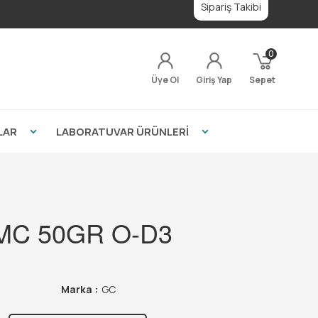
Sipariş Takibi
0
Üye Ol
Giriş Yap
Sepet
LAR
LABORATUVAR ÜRÜNLERİ
 MC 50GR O-D3
Marka :
GC