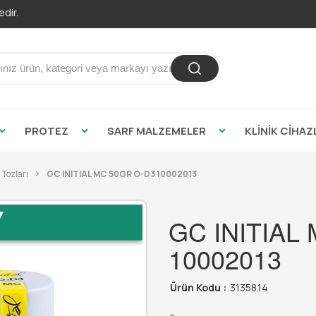
dir.
PROTEZ
SARF MALZEMELER
KLİNİK CİHAZ
 Tozları
GC INITIAL MC 50GR O-D3 10002013
GC INITIAL
10002013
Ürün Kodu :
31358.14