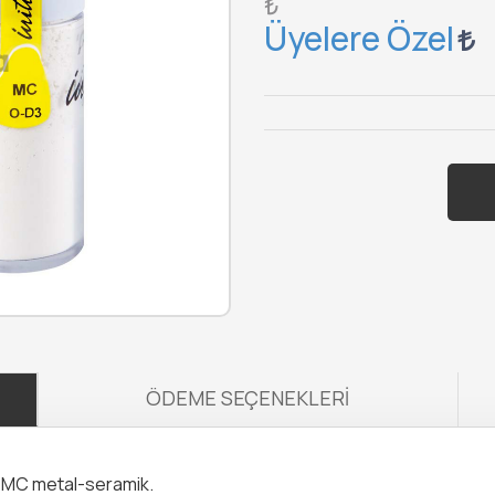
₺
Üyelere Özel
ÖDEME SEÇENEKLERI
l™ MC metal-seramik.