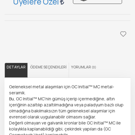
Üyelere Özel
DETAYLAR
ÖDEME SEÇENEKLERI
YORUMLAR
(0)
Geleneksel metal alaşımları için GC Initial™ MC metal-
seramik.
Bu, GC Initial™ MC'nin gümüş içerip içermediğine, altın
içeriğinin azaltılıp azaltılmadığına veya paladyum bazlı olup
olmadığına bakılmaksızın tüm geleneksel alaşımlar için
evrensel olarak uygulanabilir olmasını sağlar.
Değerli olmayan ve galvanik kronlar bile GC Initial™ MC ile
kolaylıkla kaplanabildiği gibi, çekirdek yapıları da (GC
Cosmotech Vest) kaplanabilir.