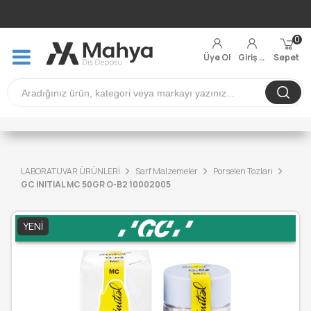
0
Üye Ol
Giriş Yap
Sepet
LABORATUVAR ÜRÜNLERİ
Sarf Malzemeler
Porselen Tozları
GC INITIAL MC 50GR O-B2 10002005
YENI