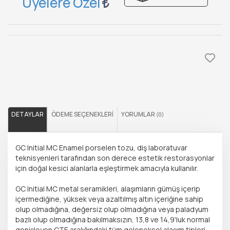
Üyelere Özel
DETAYLAR
ÖDEME SEÇENEKLERI
YORUMLAR
(0)
GC Initial MC Enamel porselen tozu, diş laboratuvar
teknisyenleri tarafından son derece estetik restorasyonlar
için doğal kesici alanlarla eşleştirmek amacıyla kullanılır.
GC Initial MC metal seramikleri, alaşımların gümüş içerip
içermediğine, yüksek veya azaltılmış altın içeriğine sahip
olup olmadığına, değersiz olup olmadığına veya paladyum
bazlı olup olmadığına bakılmaksızın, 13,8 ve 14,9'luk normal
genişleyen CTE aralığındaki tüm geleneksel alaşım tipleri