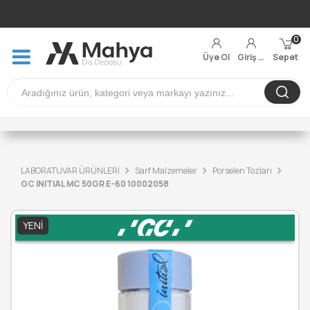
0
Üye Ol
Giriş Yap
Sepet
LABORATUVAR ÜRÜNLERİ
Sarf Malzemeler
Porselen Tozları
GC INITIAL MC 50GR E-60 10002058
YENI