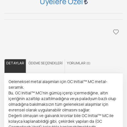
Üyelere Özel
DETAYLAR
ÖDEME SEÇENEKLERI
YORUMLAR
(0)
Geleneksel metal alaşımları için GC Initial™ MC metal-
seramik.
Bu, GC Initial™ MC'nin gümüş içerip içermediğine, altın
içeriğinin azaltılıp azaltılmadığına veya paladyum bazlı olup
olmadığına bakılmaksızın tüm geleneksel alaşımlar için
evrensel olarak uygulanabilir olmasını sağlar.
Değerli olmayan ve galvanik kronlar bile GC Initial™ MC ile
kolayca kaplanabildiği gibi, çekirdek yapıları da (GC
Cosmotech Vest) kolaylıkla kaplanabilmektedir.