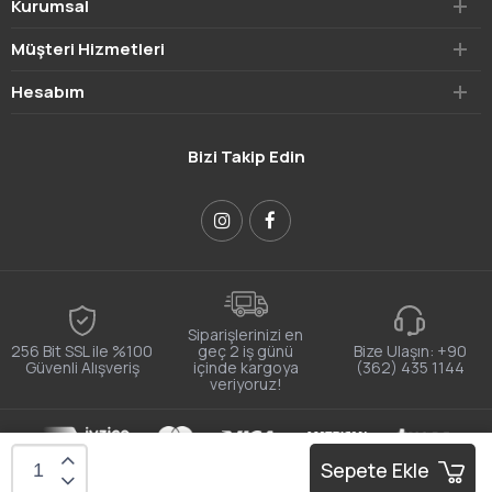
Kurumsal
Müşteri Hizmetleri
Hesabım
Bizi Takip Edin
Siparişlerinizi en
256 Bit SSL ile %100
geç 2 iş günü
Bize Ulaşın:
+90
Güvenli Alışveriş
içinde kargoya
(362) 435 1144
veriyoruz!
E-ticaret alt yapısı:
sitebizden
Sepete Ekle
Bu site size daha iyi bir deneyim sunmak için tarayıcı çerezlerini
Onaylıyorum
kullanır.