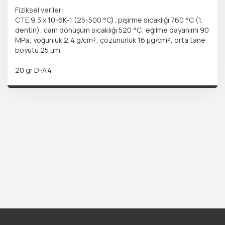
Fiziksel veriler:
CTE 9,3 x 10-6K-1 (25-500 °C); pişirme sıcaklığı 760 °C (1.
dentin); cam dönüşüm sıcaklığı 520 °C; eğilme dayanımı 90
MPa; yoğunluk 2,4 g/cm³; çözünürlük 16 µg/cm²; orta tane
boyutu 25 µm.
20 gr D-A4