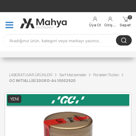
0
Üye Ol
Giriş Yap
Sepet
LABORATUVAR ÜRÜNLERİ
Sarf Malzemeler
Porselen Tozları
GC INITIAL LİSİ 20GR D-A4 10002920
YENI