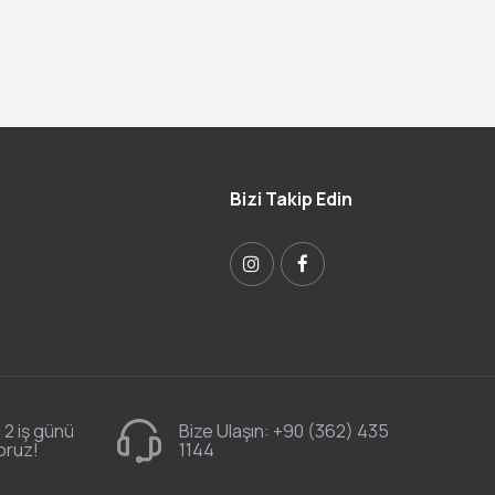
Bizi Takip Edin
 2 iş günü
Bize Ulaşın:
+90 (362) 435
oruz!
1144