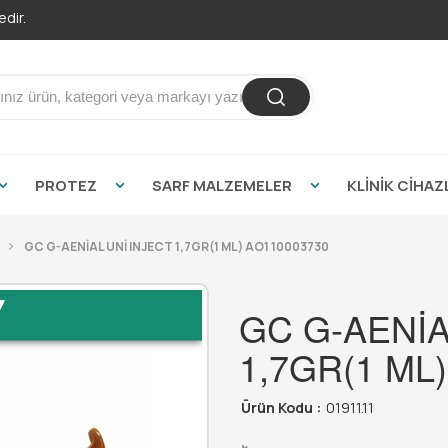
dir.
PROTEZ
SARF MALZEMELER
KLİNİK CİHAZ
GC G-AENİAL UNİ INJECT 1,7GR(1 ML) AO1 10003730
GC G-AENİA
1,7GR(1 ML
Ürün Kodu :
01911.11