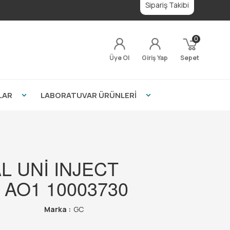
Sipariş Takibi
0
Üye Ol
Giriş Yap
Sepet
LAR
LABORATUVAR ÜRÜNLERİ
L UNİ INJECT
) AO1 10003730
Marka :
GC