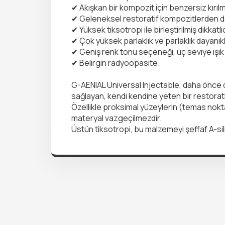
✔ Akışkan bir kompozit için benzersiz kırılma
✔ Geleneksel restoratif kompozitlerden d
✔ Yüksek tiksotropi ile birleştirilmiş dikka
✔ Çok yüksek parlaklık ve parlaklık dayanıklıl
✔ Geniş renk tonu seçeneği, üç seviye ışık 
✔ Belirgin radyoopasite.
G-AENIAL Universal Injectable, daha önce da
sağlayan, kendi kendine yeten bir restorati
Özellikle proksimal yüzeylerin (temas nokt
materyal vazgeçilmezdir.
Üstün tiksotropi, bu malzemeyi şeffaf A-sili