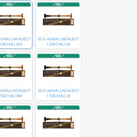
AENİAL UNİ INJECT
GC G-AENİAL UNİ INJECT
,7GR(1 ML) AO1
1,7GR(1 ML) AE
10003730..
10003734..
AENİAL UNİ INJECT
GC G-AENİAL UNİ INJECT
,7GR(1 ML) BW
1,7GR(1 ML) JE
10003720..
10003733..