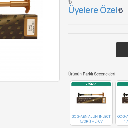
₺
Üyelere Özel
Ürünün Farklı Seçenekleri
GC G-AENİAL UNİ INJECT
GC G-
1,7GR(1 ML) CV
1,
10003728..