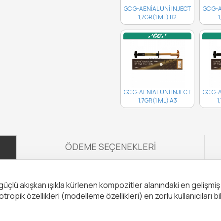
GC G-AENİAL UNİ INJECT
GC G-
1,7GR(1 ML) B2
1
10003727..
GC G-AENİAL UNİ INJECT
GC G-
1,7GR(1 ML) A3
1
10003723..
ÖDEME SEÇENEKLERI
 güçlü akışkan ışıkla kürlenen kompozitler alanındaki en gelişmi
opik özellikleri (modelleme özellikleri) en zorlu kullanıcıları bi