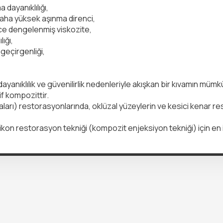
 dayanıklılığı,
aha yüksek aşınma direnci,
tlice dengelenmiş viskozite,
ığı,
geçirgenliği,
yanıklılık ve güvenilirlik nedenleriyle akışkan bir kıvamın müm
f kompozittir.
aları) restorasyonlarında, oklüzal yüzeylerin ve kesici kenar r
kon restorasyon tekniği (kompozit enjeksiyon tekniği) için en iy