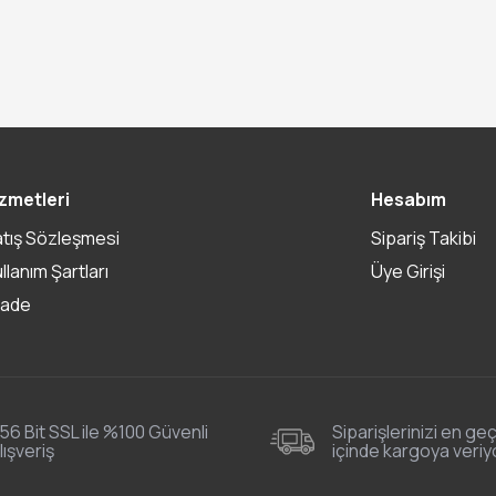
zmetleri
Hesabım
atış Sözleşmesi
Sipariş Takibi
ullanım Şartları
Üye Girişi
İade
56 Bit SSL ile %100 Güvenli
Siparişlerinizi en geç
lışveriş
içinde kargoya veriy