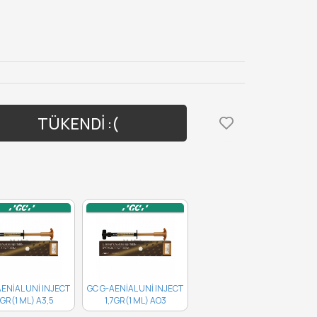
TÜKENDİ :(
AENİAL UNİ INJECT
GC G-AENİAL UNİ INJECT
7GR(1 ML) A3,5
1,7GR(1 ML) AO3
10003724..
10003732..