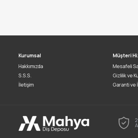
Kurumsal
Müşteri Hi
Hakkımızda
Mesafeli S
S.S.S.
Gizlilik ve K
İletişim
Garanti ve 
2
A