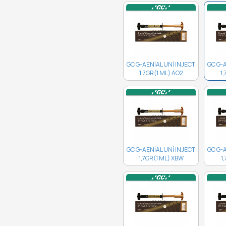
GC G-AENİAL UNİ INJECT
GC G-
1,7GR(1 ML) AO2
1
10003731..
GC G-AENİAL UNİ INJECT
GC G-
1,7GR(1 ML) XBW
1
10003719..