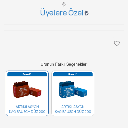
₺
Üyelere Özel
Ürünün Farklı Seçenekleri
ARTİKİLASYON
ARTİKİLASYON
KAĞ.BAUSCH DÜZ 200
KAĞ.BAUSCH DÜZ 200
MİK. KIRMIZI BK 02..
MİK. MAVİ BK 01..