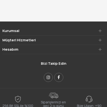
Kurumsal
Müşteri Hizmetleri
Hesabım
Bizi Takip Edin
Siparişlerinizi en
256 Bit SSL ile %100
geç 2 iş günü
Bize Ulaşın:
+90