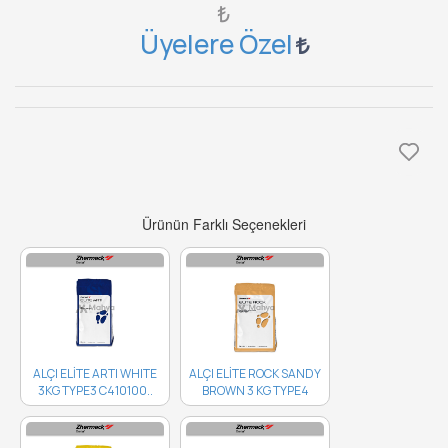
₺
Üyelere Özel
Ürünün Farklı Seçenekleri
ALÇI ELİTE ARTI WHITE
ALÇI ELİTE ROCK SANDY
3KG TYPE3 C410100..
BROWN 3 KG TYPE4
C410030..