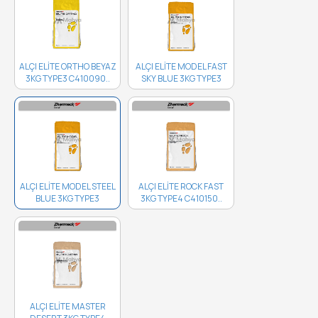
ALÇI ELİTE ORTHO BEYAZ
ALÇI ELİTE MODEL FAST
3KG TYPE3 C410090..
SKY BLUE 3KG TYPE3
C410065..
ALÇI ELİTE MODEL STEEL
ALÇI ELİTE ROCK FAST
BLUE 3KG TYPE3
3KG TYPE4 C410150..
C410070..
ALÇI ELİTE MASTER