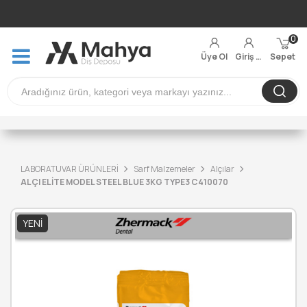
0
Üye Ol
Giriş Yap
Sepet
LABORATUVAR ÜRÜNLERİ
Sarf Malzemeler
Alçılar
ALÇI ELİTE MODEL STEEL BLUE 3KG TYPE3 C410070
YENI