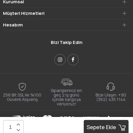
Kurumsal
Müşteri Hizmetleri
Hesabım
Bizi Takip Edin
Siparişlerinizi en
256 Bit SSL ile %100
geç 2 iş günü
Bize Ulaşın:
+90
Güvenli Alışveriş
içinde kargoya
(362) 435 1144
veriyoruz!
E-ticaret alt yapısı:
sitebizden
Sepete Ekle
Bu site size daha iyi bir deneyim sunmak için tarayıcı çerezlerini
Onaylıyorum
kullanır.