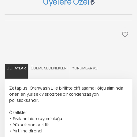
Üyelere Özel
DETAYLAR
ÖDEME SEÇENEKLERI
YORUMLAR
(0)
Zetaplus, Oranwash L ile birlikte çift aşamalı ölçü alımında
önerilen yüksek viskoziteli bir kondenzasyon
polisiloksandır.
Özellikler
• Sıvıların hidro uyumluluğu
• Yüksek son sertlik
• Yırtılma direnci