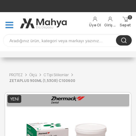
0
Üye Ol
Giriş Yap
Sepet
PROTEZ
Ölçü
C Tipi Silikonlar
ZETAPLUS 900ML (1,53GR) C100600
YENI