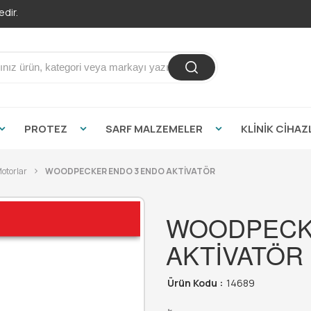
dir.
PROTEZ
SARF MALZEMELER
KLİNİK CİHAZ
otorlar
WOODPECKER ENDO 3 ENDO AKTİVATÖR
WOODPECK
AKTİVATÖR
Ürün Kodu :
14689