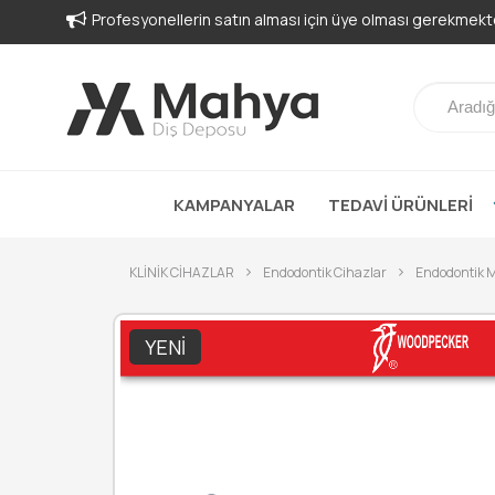
Profesyonellerin satın alması için üye olması gerekmekte
KAMPANYALAR
TEDAVİ ÜRÜNLERİ
KLİNİK CİHAZLAR
Endodontik Cihazlar
Endodontik M
YENI