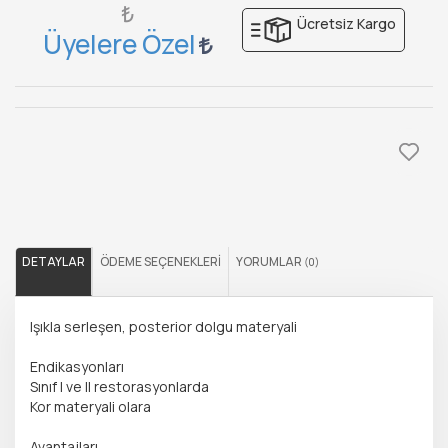
₺
Ücretsiz Kargo
Üyelere Özel
DETAYLAR
ÖDEME SEÇENEKLERI
YORUMLAR
(0)
Işıkla serleşen, posterior dolgu materyali
Endikasyonları
Sınıf I ve II restorasyonlarda
Kor materyali olara
Avantajları