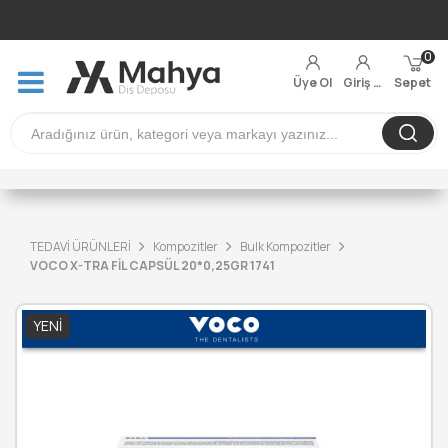
0
Üye Ol
Giriş Yap
Sepet
TEDAVİ ÜRÜNLERİ
Kompozitler
Bulk Kompozitler
VOCO X-TRA FİL CAPSÜL 20*0,25GR 1741
YENI