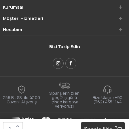
Kurumsal
Müşteri Hizmetleri
Hesabım
Bizi Takip Edin
Siparişlerinizi en
256 Bit SSL ile %100
geç 2 iş günü
Bize Ulaşın:
+90
Güvenli Alışveriş
içinde kargoya
(362) 435 1144
veriyoruz!
E-ticaret alt yapısı:
sitebizden
Sepete Ekle