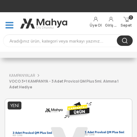
0
Üye Ol
Giriş Yap
Sepet
KAMPANYALAR
VOCO 3+1 KAMPANYA - 3 Adet Provicol QM Plus 5ml. Alımına 1
Adet Hediye
YENI