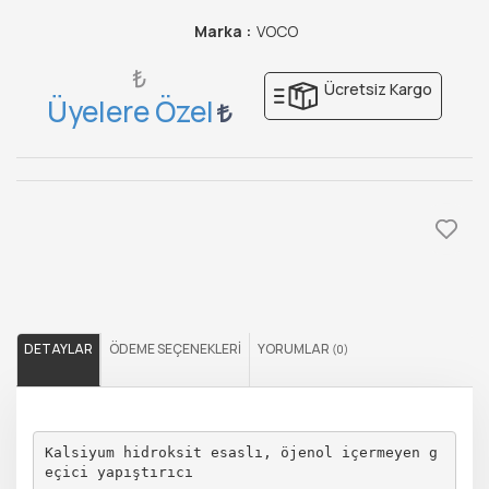
Marka :
VOCO
₺
Ücretsiz Kargo
Üyelere Özel
DETAYLAR
ÖDEME SEÇENEKLERI
YORUMLAR
(0)
Kalsiyum hidroksit esaslı, öjenol içermeyen g
eçici yapıştırıcı