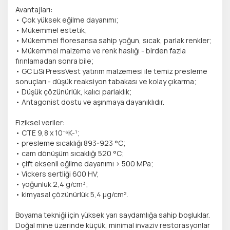
Avantajları:
• Çok yüksek eğilme dayanımı;
• Mükemmel estetik;
• Mükemmel floresansa sahip yoğun, sıcak, parlak renkler;
• Mükemmel malzeme ve renk haslığı - birden fazla
fırınlamadan sonra bile;
• GC LiSi PressVest yatırım malzemesi ile temiz presleme
sonuçları - düşük reaksiyon tabakası ve kolay çıkarma;
• Düşük çözünürlük, kalıcı parlaklık;
• Antagonist dostu ve aşınmaya dayanıklıdır.
Fiziksel veriler:
• CTE 9,8 x 10⁻⁶K-¹;
• presleme sıcaklığı 893-923 °C;
• cam dönüşüm sıcaklığı 520 °C;
• çift eksenli eğilme dayanımı > 500 MPa;
• Vickers sertliği 600 HV;
• yoğunluk 2,4 g/cm³;
• kimyasal çözünürlük 5,4 µg/cm².
Boyama tekniği için yüksek yarı saydamlığa sahip boşluklar.
Doğal mine üzerinde küçük, minimal invaziv restorasyonlar