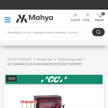
0
Üye Ol
Giriş Yap
Sepet
TEDAVİ ÜRÜNLERİ
Kompozitler
Diş Eti Kompozitleri
GC GRADIA PLUS GUM SHADES 12 SYR SET 10003561
YENI