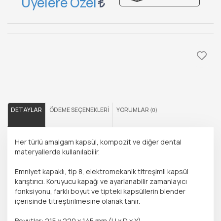
Üyelere Özel
DETAYLAR
ÖDEME SEÇENEKLERI
YORUMLAR
(0)
Her türlü amalgam kapsül, kompozit ve diğer dental
materyallerde kullanılabilir.
Emniyet kapaklı, tip 8, elektromekanik titreşimli kapsül
karıştırıcı. Koruyucu kapağı ve ayarlanabilir zamanlayıcı
fonksiyonu, farklı boyut ve tipteki kapsüllerin blender
içerisinde titreştirilmesine olanak tanır.
Boyutlar: 215 x 220 x 145 mm (U x D x Y)