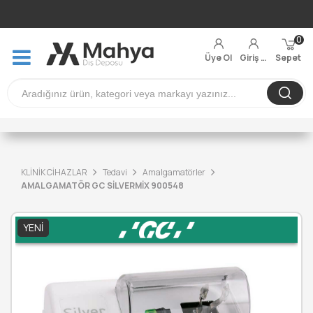
0
Üye Ol
Giriş Yap
Sepet
KLİNİK CİHAZLAR
Tedavi
Amalgamatörler
AMALGAMATÖR GC SİLVERMİX 900548
YENI