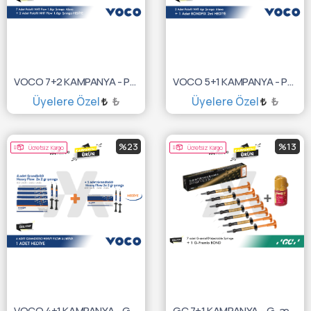
VOCO 7+2 KAMPANYA - Polofil NHT Flow 1,8gr.
VOCO 5+1 KAMPANYA - Polofil NHT 4gr. + Bondfix 2ml.
Üyelere Özel
₺
Üyelere Özel
₺
SEPETE EKLE
SEPETE EKLE
%23
%13
Ücretsiz Kargo
Ücretsiz Kargo
VOCO 4+1 KAMPANYA - GrandioSO Heavy Flow 2X2gr
GC 7+1 KAMPANYA - G-ænial® Injectable Syringe + G-Premio BOND