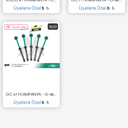
Üyelere Özel
₺
Üyelere Özel
₺
SEPETE EKLE
SEPETE EKLE
%20
Ücretsiz Kargo
GC 4+1 KAMPANYA - G-ænial® A’CHORD Syringe 2.1 mL
Üyelere Özel
₺
SEPETE EKLE