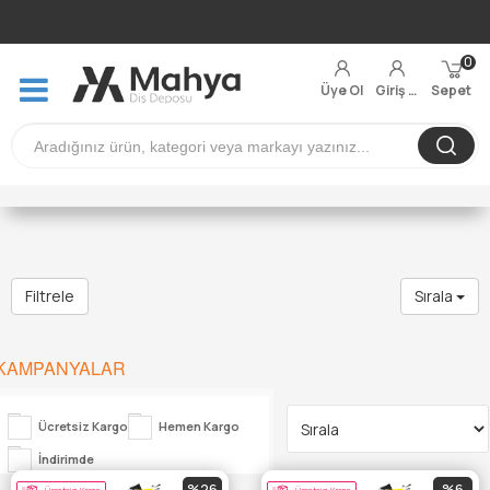
0
Üye Ol
Giriş Yap
Sepet
Filtrele
Sırala
KAMPANYALAR
Ücretsiz Kargo
Hemen Kargo
İndirimde
%26
%6