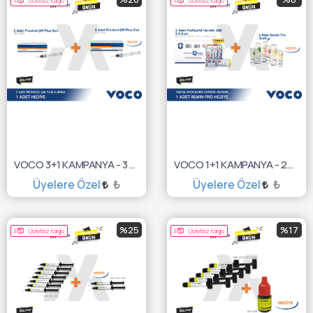
Ücretsiz Kargo
Ücretsiz Kargo
VOCO 3+1 KAMPANYA - 3 Adet Provicol QM Plus 5ml. Alımına 1 Adet Hediye
VOCO 1+1 KAMPANYA - 200'lük Profluorid Varnish + Remin Pro
Üyelere Özel
₺
Üyelere Özel
₺
SEPETE EKLE
SEPETE EKLE
%25
%17
Ücretsiz Kargo
Ücretsiz Kargo